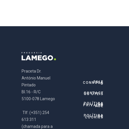
Praceta Dr.
António Manuel
FALE
CONNOSC
O
Pintado
Bl.16 - R/C
CONTACT
OS ÚTEIS
5100-078 Lamego
POLÍTICA
DE
PRIVACID
ADE
Tlf: (+351) 254
POLÍTICA
DE
COOKIES
613 311
(chamada para a