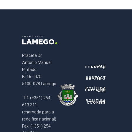
Praceta Dr.
António Manuel
FALE
CONNOSC
O
Pintado
Bl.16 - R/C
CONTACT
OS ÚTEIS
5100-078 Lamego
POLÍTICA
DE
PRIVACID
ADE
Tlf: (+351) 254
POLÍTICA
DE
COOKIES
613 311
(chamada para a
rede fixa nacional)
Fax: (+351) 254